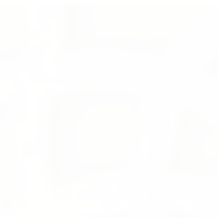
Store
/
Al Pieces
/
Limited Edition