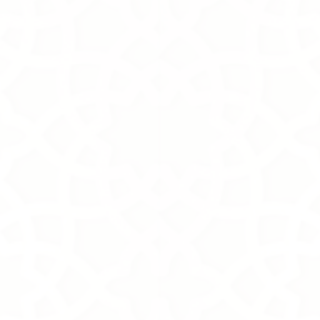
+4
+3
+2
Grace
SKU
LTD0013-G
500.00S.R
In stock: 7 available
Add More
Cart
Purchase order