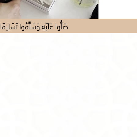
صَلُّوا عَلَيْهِ وَسَلِّمُوا تَسْلِيمًا
Store
/
Al Pieces
/
All Pieces