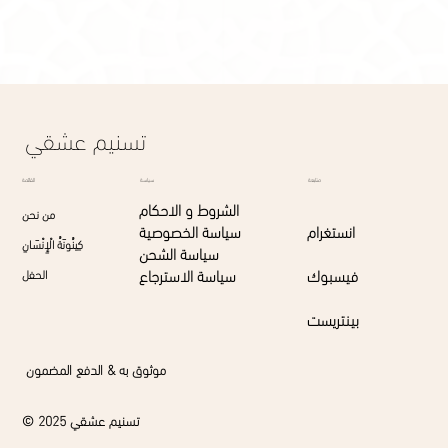
Display prices in:
SAR
تسنيم عشقي
القائمة
متابعة
سياسة
الشروط و الاحكام
من نحن
انستغرام
سياسة الخصوصية
كِينُونَةُ الْإِنْسَانِ
سياسة الشحن
فيسبوك
سياسة الاسترجاع
الحفل
بينتريست
موثوق به & الدفع المضمون
© 2025 تسنيم عشقي