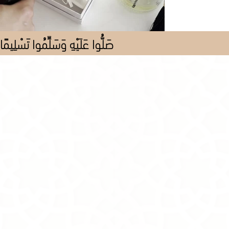
صَلُّوا عَلَيْهِ وَسَلِّمُوا تَسْلِيمًا
Store
/
Al Pieces
/
All Pieces