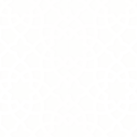
+3
+2
Grace
SKU
MD0010-G
525.00S.R
Online Exclusive
In stock: 10 available
Add More
Cart
Purchase order
Product Details
Brand:
Tasneem Eshki
Description
Taking Care
Warranty
Show More
Remove
All favorites
Share this product with your friends
Share
Share
Pin it
Grace