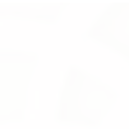
Store
/
Al Pieces
/
All Pieces