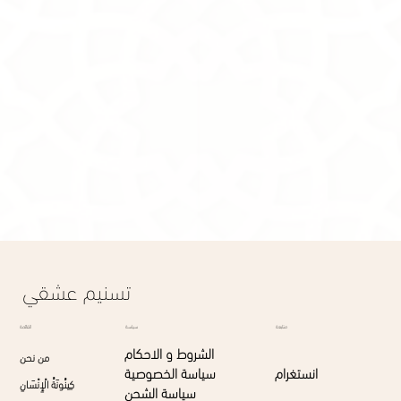
Taking Care
Warranty
Show More
Remove
All favorites
Share this product with your friends
Share
Share
Pin it
La Diva
Display prices in:
SAR
تسنيم عشقي
القائمة
متابعة
سياسة
الشروط و الاحكام
من نحن
انستغرام
سياسة الخصوصية
كِينُونَةُ الْإِنْسَانِ
سياسة الشحن