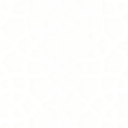
+4
+3
+2
La Diva
SKU
A3320
1 000.00S.R
In stock: 1 available
Add More
Cart
Purchase order
Product Details
Brand:
Tasneem Eshki
Description