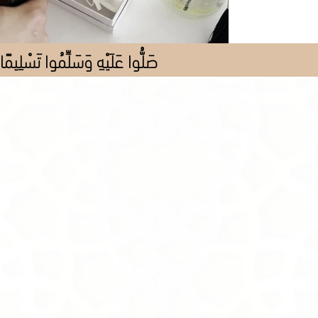
صَلُّوا عَلَيْهِ وَسَلِّمُوا تَسْلِيمًا
Store
/
Al Pieces
/
All Pieces