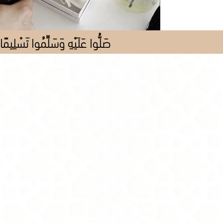
صَلُّوا عَلَيْهِ وَسَلِّمُوا تَسْلِيمًا
Store
/
Al Pieces
/
Lil'Madinah