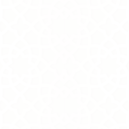
+4
+3
+2
Lil'Madinah
SKU
FMA001
160.00S.R
In stock
Add More
Cart
Purchase order
Product Details
Brand:
Tasneem Eshki
Description
Size
Show More
Remove
All favorites
Share this product with your friends
Share
Share
Pin it
Lil'Madinah
Display prices in:
SAR