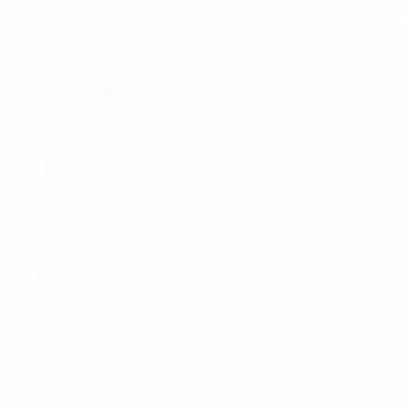
Oud
178.50S.R
Oud