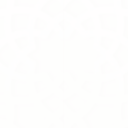
Lil'Madinah
160.00S.R
Lil'Madinah
Online Exclusive