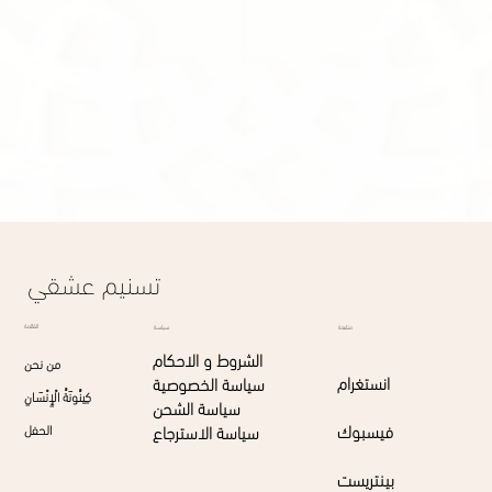
White Musk
195.00S.R
White Musk
Display prices in:
SAR
تسنيم عشقي
القائمة
متابعة
سياسة
الشروط و الاحكام
من نحن
انستغرام
سياسة الخصوصية
كِينُونَةُ الْإِنْسَانِ
سياسة الشحن
فيسبوك
سياسة الاسترجاع
الحفل
بينتريست