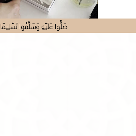
صَلُّوا عَلَيْهِ وَسَلِّمُوا تَسْلِيمًا
Perfume
Store
/
Fragrance
/
Perfume
Our perfumes are created from rich blends of woods and flowers, infused with a captivating
Arabic essence
Sort by
Filters
Clear all
Filters
Clear all
Show items
Show items